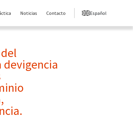
áctica
Noticias
Contacto
Español
 del
 devigencia
s
minio
,
ncia.