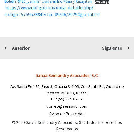
Boletin RF EC_Lamina rolada en frio Rusia y Kazajstan
Descarga
https://www.dof.gob.mx/nota_detalle.php?
codigo=5759528&fecha=09/06/2025#gsc.tab=0
Anterior
Siguiente
García Seimandi y Asociados, S.C.
Av. Santa Fe 170, Piso 3, Oficina 3-4-06, Col. Santa Fe, Ciudad de
México, México, 01376.
+52 (55) 5540 63 63
correo@seimandi.com
Aviso de Privacidad
© 2020 García Seimandi y Asociados, S.C. Todos los Derechos
Reservados