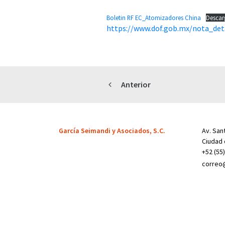
Boletin RF EC_Atomizadores China
Descar
https://www.dof.gob.mx/nota_det
Anterior
García Seimandi y Asociados, S.C.
Av. Sant
Ciudad 
+52 (55
correo