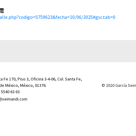
ga
alle.php?codigo=5759623&fecha=10/06/2025#gsc.tab=0
a Fe 170, Piso 3, Oficina 3-4-06, Col. Santa Fe,
de México, México, 01376.
© 2020 García Sei
) 5540 63 63
@seimandi.com