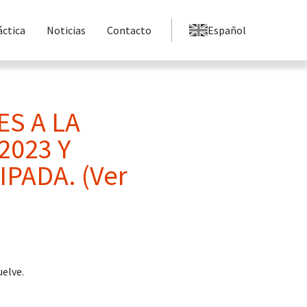
áctica
Noticias
Contacto
Español
S A LA
2023 Y
IPADA. (Ver
uelve.