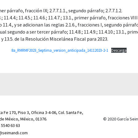
er párrafo, fracción IX; 2.7.7.1.1., segundo párrafo; 2.7.7.1.2.
.; 11.4.4.; 11.4.5.; 11.4.6.; 11.4.7.; 13.1., primer párrafo, fracciones VIII 
1.4., y se adicionan las reglas 2.1.6., fracciones I, segundo párrafo
l segundo a ser tercer párrafo; 11.4.8.; 11.4.9.; 11.4.10.; 13.1., prim
.4. y 13.5. de la Resolución Miscelánea Fiscal para 2023.
8a_RMRMF2023_Septima_version_anticipada_14112023-2-1
Descarga
a Fe 170, Piso 3, Oficina 3-4-06, Col. Santa Fe,
de México, México, 01376.
© 2020 García Sei
) 5540 63 63
@seimandi.com