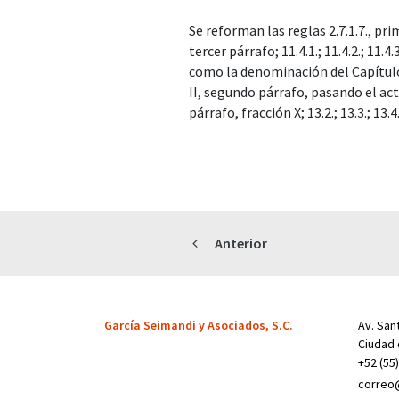
Se reforman las reglas 2.7.1.7., prim
tercer párrafo; 11.4.1.; 11.4.2.; 11.4.3
como la denominación del Capítulo 1
II, segundo párrafo, pasando el actua
párrafo, fracción X; 13.2.; 13.3.; 13
Anterior
García Seimandi y Asociados, S.C.
Av. Sant
Ciudad 
+52 (55
correo